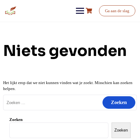
Ga
naar
Ga aan de slag
de
inhoud
Niets gevonden
Het lijkt erop dat we niet kunnen vinden wat je zoekt. Misschien kan zoeken
helpen.
Zoeken
naar:
Zoeken
Zoeken